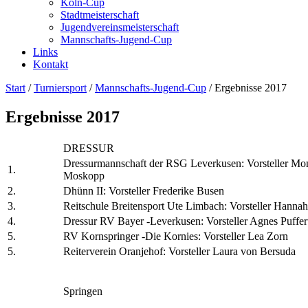
Köln-Cup
Stadtmeisterschaft
Jugendvereinsmeisterschaft
Mannschafts-Jugend-Cup
Links
Kontakt
Start
/
Turniersport
/
Mannschafts-Jugend-Cup
/
Ergebnisse 2017
Ergebnisse 2017
DRESSUR
Dressurmannschaft der RSG Leverkusen: Vorsteller Mo
1.
Moskopp
2.
Dhünn II: Vorsteller Frederike Busen
3.
Reitschule Breitensport Ute Limbach: Vorsteller Hanna
4.
Dressur RV Bayer -Leverkusen: Vorsteller Agnes Puffer
5.
RV Kornspringer -Die Kornies: Vorsteller Lea Zorn
5.
Reiterverein Oranjehof: Vorsteller Laura von Bersuda
Springen