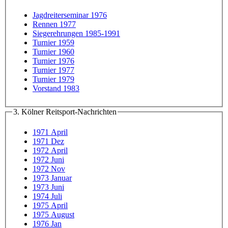
Jagdreiterseminar 1976
Rennen 1977
Siegerehrungen 1985-1991
Turnier 1959
Turnier 1960
Turnier 1976
Turnier 1977
Turnier 1979
Vorstand 1983
3. Kölner Reitsport-Nachrichten
1971 April
1971 Dez
1972 April
1972 Juni
1972 Nov
1973 Januar
1973 Juni
1974 Juli
1975 April
1975 August
1976 Jan