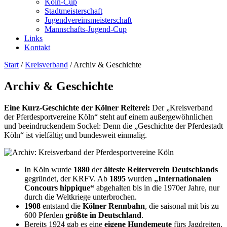
Köln-Cup
Stadtmeisterschaft
Jugendvereinsmeisterschaft
Mannschafts-Jugend-Cup
Links
Kontakt
Start
/
Kreisverband
/
Archiv & Geschichte
Archiv & Geschichte
Eine Kurz-Geschichte der Kölner Reiterei:
Der „Kreisverband
der Pferdesportvereine Köln“ steht auf einem außergewöhnlichen
und beeindruckendem Sockel: Denn die „Geschichte der Pferdestadt
Köln“ ist vielfältig und bundesweit einmalig.
In Köln wurde
1880
der
älteste Reiterverein Deutschlands
gegründet, der KRFV. Ab
1895
wurden
„Internationalen
Concours hippique“
abgehalten bis in die 1970er Jahre, nur
durch die Weltkriege unterbrochen.
1908
entstand die
Kölner Rennbahn
, die saisonal mit bis zu
600 Pferden
größte in Deutschland
.
Bereits 1924 gab es eine
eigene Hundemeute
fürs Jagdreiten.