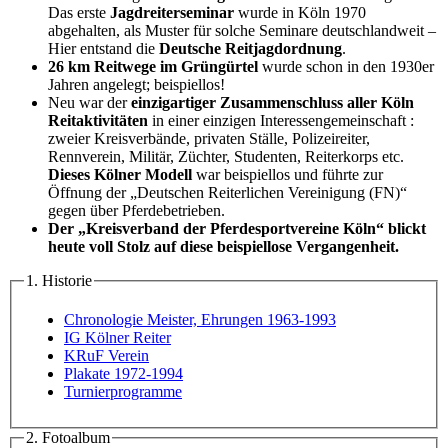
Das erste
Jagdreiterseminar
wurde in Köln 1970
abgehalten, als Muster für solche Seminare deutschlandweit –
Hier entstand die
Deutsche Reitjagdordnung
.
26 km Reitwege im Grüngürtel
wurde schon in den 1930er
Jahren angelegt; beispiellos!
Neu war der
einzigartiger Zusammenschluss aller Köln
Reitaktivitäten
in einer einzigen Interessengemeinschaft :
zweier Kreisverbände, privaten Ställe, Polizeireiter,
Rennverein, Militär, Züchter, Studenten, Reiterkorps etc.
Dieses
Kölner Modell
war beispiellos und führte zur
Öffnung der „Deutschen Reiterlichen Vereinigung (FN)“
gegen über Pferdebetrieben.
Der „Kreisverband der Pferdesportvereine Köln“ blickt
heute voll Stolz auf diese beispiellose Vergangenheit.
1. Historie
Chronologie Meister, Ehrungen 1963-1993
IG Kölner Reiter
KRuF Verein
Plakate 1972-1994
Turnierprogramme
2. Fotoalbum