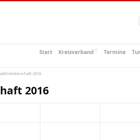
Startseite
Start
Kreisverband
Termine
Tu
tadtmeisterschaft 2016
haft 2016