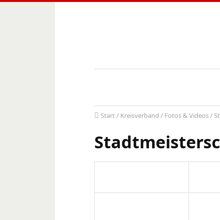
Start
/
Kreisverband
/
Fotos & Videos
/
S
Stadtmeistersc