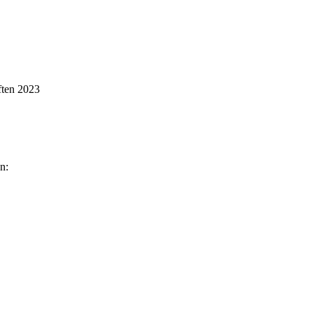
ften 2023
n: