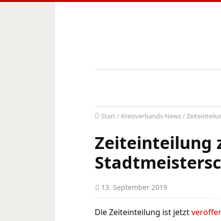
Start
/
Kreisverbands-News
/
Zeiteinteil
Zeiteinteilung 
Stadtmeistersc
13. September 2019
Die Zeiteinteilung ist jetzt
veröffen