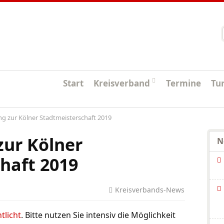
Startseite
Start
Kreisverband
Termine
Tu
ung zur Kölner Stadtmeisterschaft 2019
zur Kölner
N
haft 2019
Kreisverbands-News
tlicht
. Bitte nutzen Sie intensiv die Möglichkeit