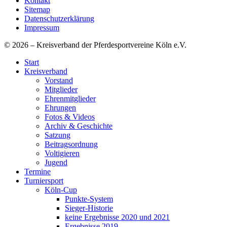
Kontakt
Sitemap
Datenschutzerklärung
Impressum
© 2026 – Kreisverband der Pferdesportvereine Köln e.V.
Start
Kreisverband
Vorstand
Mitglieder
Ehrenmitglieder
Ehrungen
Fotos & Videos
Archiv & Geschichte
Satzung
Beitragsordnung
Voltigieren
Jugend
Termine
Turniersport
Köln-Cup
Punkte-System
Sieger-Historie
keine Ergebnisse 2020 und 2021
Ergebnisse 2019