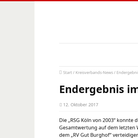
Start
/
Kreisverbands-News
/
Endergebni
Endergebnis im
12. Oktober 2017
Die „RSG Köln von 2003“ konnte d
Gesamtwertung auf dem letzten W
dem „RV Gut Burghof“ verteidigen