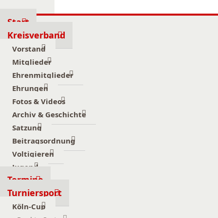
Start
Kreisverband
Vorstand
Mitglieder
Ehrenmitglieder
Ehrungen
Fotos & Videos
Archiv & Geschichte
Satzung
Beitragsordnung
Voltigieren
Jugend
Termine
Turniersport
Köln-Cup