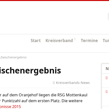
Startseite
Start
Kreisverband
Termine
Tu
p-Zwischenergebnis
ischenergebnis
N
Kreisverbands-News
r auf dem Oranjehof liegen die RSG Mottenkaul
 Punktzahl auf dem ersten Platz. Die weitere
bnisse 2015